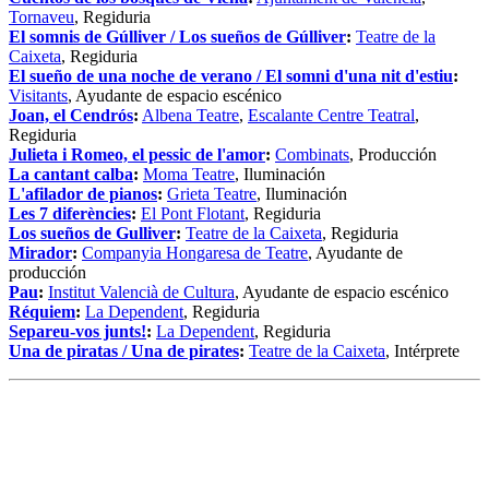
Tornaveu
, Regiduria
El somnis de Gúlliver / Los sueños de Gúlliver
:
Teatre de la
Caixeta
, Regiduria
El sueño de una noche de verano / El somni d'una nit d'estiu
:
Visitants
, Ayudante de espacio escénico
Joan, el Cendrós
:
Albena Teatre
,
Escalante Centre Teatral
,
Regiduria
Julieta i Romeo, el pessic de l'amor
:
Combinats
, Producción
La cantant calba
:
Moma Teatre
, Iluminación
L'afilador de pianos
:
Grieta Teatre
, Iluminación
Les 7 diferències
:
El Pont Flotant
, Regiduria
Los sueños de Gulliver
:
Teatre de la Caixeta
, Regiduria
Mirador
:
Companyia Hongaresa de Teatre
, Ayudante de
producción
Pau
:
Institut Valencià de Cultura
, Ayudante de espacio escénico
Réquiem
:
La Dependent
, Regiduria
Separeu-vos junts!
:
La Dependent
, Regiduria
Una de piratas / Una de pirates
:
Teatre de la Caixeta
, Intérprete