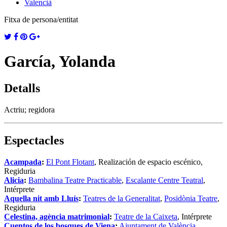
Valencià
Fitxa de persona/entitat
García, Yolanda
Detalls
Actriu; regidora
Espectacles
Acampada
:
El Pont Flotant
, Realización de espacio escénico,
Regiduria
Alicia
:
Bambalina Teatre Practicable
,
Escalante Centre Teatral
,
Intérprete
Aquella nit amb Lluís
:
Teatres de la Generalitat
,
Posidònia Teatre
,
Regiduria
Celestina, agència matrimonial
:
Teatre de la Caixeta
, Intérprete
Cuentos de los bosques de Viena
:
Ajuntament de València
,