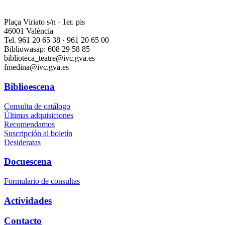
Plaça Viriato s/n · 1er. pis
46001 València
Tel. 961 20 65 38 · 961 20 65 00
Bibliowasap: 608 29 58 85
biblioteca_teatre@ivc.gva.es
fmedina@ivc.gva.es
Biblioescena
Consulta de catálogo
Últimas adquisiciones
Recomendamos
Suscripción al boletín
Desideratas
Docuescena
Formulario de consultas
Actividades
Contacto