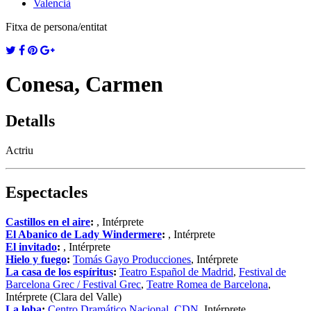
Valencià
Fitxa de persona/entitat
Conesa, Carmen
Detalls
Actriu
Espectacles
Castillos en el aire
:
, Intérprete
El Abanico de Lady Windermere
:
, Intérprete
El invitado
:
, Intérprete
Hielo y fuego
:
Tomás Gayo Producciones
, Intérprete
La casa de los espíritus
:
Teatro Español de Madrid
,
Festival de
Barcelona Grec / Festival Grec
,
Teatre Romea de Barcelona
,
Intérprete (Clara del Valle)
La loba
:
Centro Dramático Nacional. CDN
, Intérprete