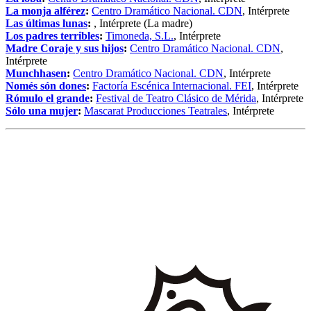
La monja alférez
:
Centro Dramático Nacional. CDN
, Intérprete
Las últimas lunas
:
, Intérprete (La madre)
Los padres terribles
:
Timoneda, S.L.
, Intérprete
Madre Coraje y sus hijos
:
Centro Dramático Nacional. CDN
,
Intérprete
Munchhasen
:
Centro Dramático Nacional. CDN
, Intérprete
Només són dones
:
Factoría Escénica Internacional. FEI
, Intérprete
Rómulo el grande
:
Festival de Teatro Clásico de Mérida
, Intérprete
Sólo una mujer
:
Mascarat Producciones Teatrales
, Intérprete