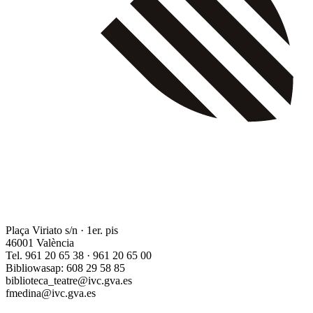
Plaça Viriato s/n · 1er. pis
46001 València
Tel. 961 20 65 38 · 961 20 65 00
Bibliowasap: 608 29 58 85
biblioteca_teatre@ivc.gva.es
fmedina@ivc.gva.es