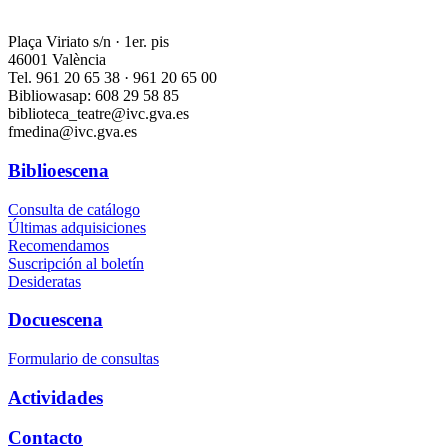
Plaça Viriato s/n · 1er. pis
46001 València
Tel. 961 20 65 38 · 961 20 65 00
Bibliowasap: 608 29 58 85
biblioteca_teatre@ivc.gva.es
fmedina@ivc.gva.es
Biblioescena
Consulta de catálogo
Últimas adquisiciones
Recomendamos
Suscripción al boletín
Desideratas
Docuescena
Formulario de consultas
Actividades
Contacto