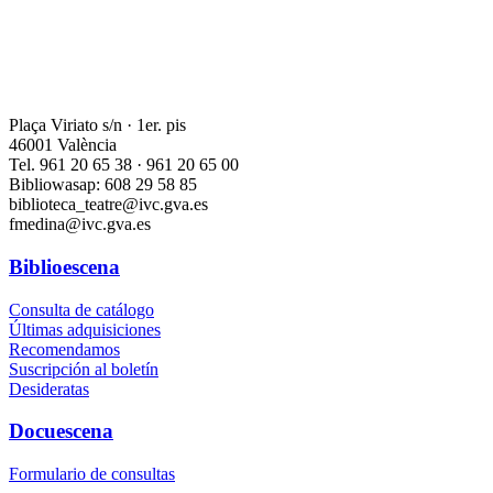
Plaça Viriato s/n · 1er. pis
46001 València
Tel. 961 20 65 38 · 961 20 65 00
Bibliowasap: 608 29 58 85
biblioteca_teatre@ivc.gva.es
fmedina@ivc.gva.es
Biblioescena
Consulta de catálogo
Últimas adquisiciones
Recomendamos
Suscripción al boletín
Desideratas
Docuescena
Formulario de consultas