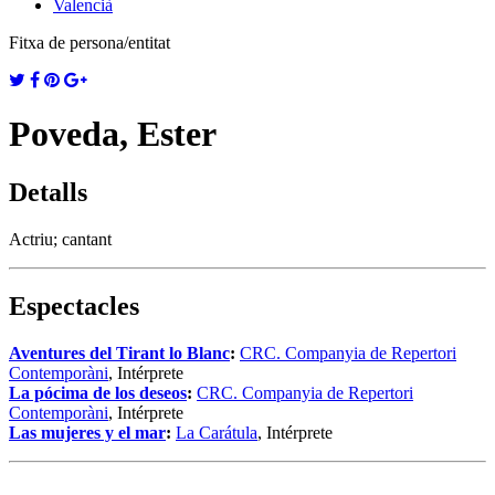
Valencià
Fitxa de persona/entitat
Poveda, Ester
Detalls
Actriu; cantant
Espectacles
Aventures del Tirant lo Blanc
:
CRC. Companyia de Repertori
Contemporàni
, Intérprete
La pócima de los deseos
:
CRC. Companyia de Repertori
Contemporàni
, Intérprete
Las mujeres y el mar
:
La Carátula
, Intérprete